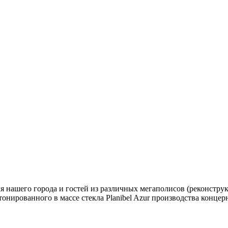
ля нашего города и гостей из различных мегаполисов (реконстр
нированного в массе стекла Planibel Azur производства конце