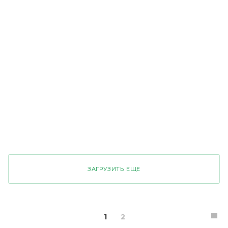
Деловой Центр на Станционной
ЗАГРУЗИТЬ ЕЩЕ
1
2